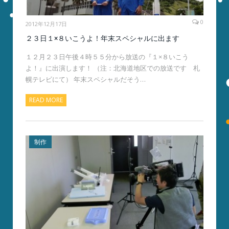
0
2012年12月17日
２３日１×８いこうよ！年末スペシャルに出ます
１２月２３日午後４時５５分から放送の『１×８いこう
よ！』に出演します！ （注：北海道地区での放送です 札
幌テレビにて） 年末スペシャルだそう…
READ MORE
制作