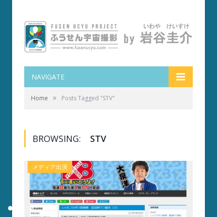
NAVIGATE
»
Home
Posts Tagged "STV"
BROWSING:
STV
メディア出演