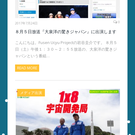
0
2017年7月24日
８月５日放送『大泉洋の驚きジャパン』に出演します
こんにちは。Fusen Ucyu Projectの岩谷圭介です。 ８月５
日（土）午後１：３０～２：５５放送の、大泉洋の驚きジ
ャパンという番組…
READ MORE
メディア出演