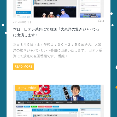
4
2017年8月5日
本日 日テレ系列にて放送『大泉洋の驚きジャパン』
に出演します！
本日８月５日（土）午後１：３０～２：５５放送の、大泉
洋の驚きジャパンという番組に出演いたします。 日テレ系
列にて放送の全国番組です。 番組H…
READ MORE
メディア出演