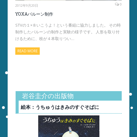
0
2012年9月20日
YOXAバルーン制作
STVの１×８いこうよ！という番組に協力しました。 その時
制作したバルーンの制作と実験の様子です。 人形を取り付
けるために、枝が４本取りつい…
READ MORE
岩谷圭介の出版物
絵本：うちゅうはきみのすぐそばに