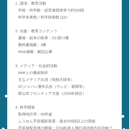
１. 講演・教育活動
学校・科学館・経営者団体等で約500回
科学未来館／科学技術館 ほか
２. 出版・教育コンテンツ
書籍・絵本の執筆：3か国12冊
教科書掲載：4冊
Web連載・解説記事
３. メディア・社会的活動
NHKとの番組制作
主なメディア出演（情熱大陸等）
ACジャパン通年広告（テレビ・新聞等）
郡山市フロンティア大使（2026年就任）
４. 科学開発
取得特許等：60件超
ふうせん宇宙撮影装置：過去500回以上の実績
宇宙遊覧気球の開発：2024年有人飛行成功地方自治体で