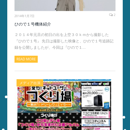
2
2014年1月7日
ひので１号機体紹介
２０１４年元旦の初日の出を上空３０ｋｍから撮影した
『ひので１号』 先日は撮影した映像と、ひので１号追跡記
録を公開しましたが、今回は『ひので１…
READ MORE
メディア出演