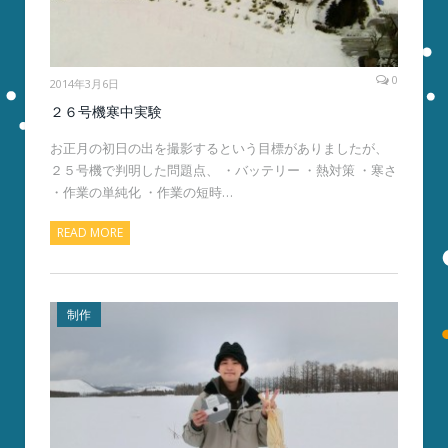
0
2014年3月6日
２６号機寒中実験
お正月の初日の出を撮影するという目標がありましたが、
２５号機で判明した問題点、 ・バッテリー ・熱対策 ・寒さ
・作業の単純化 ・作業の短時…
READ MORE
制作