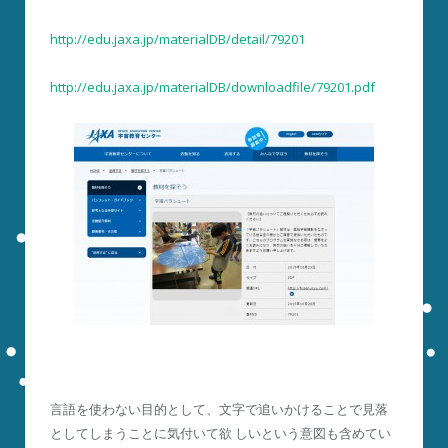
http://edu.jaxa.jp/materialDB/detail/79201
http://edu.jaxa.jp/materialDB/downloadfile/79201.pdf
言語を使わない目的として、文字で追いかけることで見落
としてしまうことに気付いて欲 しいという意図も含めてい